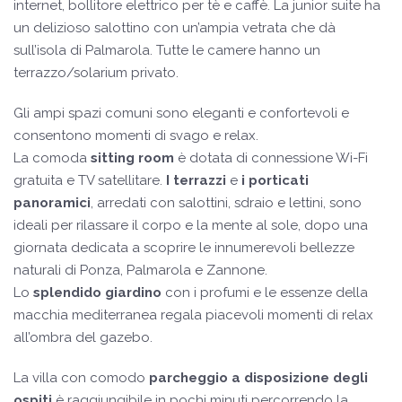
internet, bollitore elettrico per tè e caffè. La junior suite ha
un delizioso salottino con un’ampia vetrata che dà
sull’isola di Palmarola. Tutte le camere hanno un
terrazzo/solarium privato.
Gli ampi spazi comuni sono eleganti e confortevoli e
consentono momenti di svago e relax.
La comoda
sitting room
è dotata di connessione Wi-Fi
gratuita e TV satellitare.
I terrazzi
e
i porticati
panoramici
, arredati con salottini, sdraio e lettini, sono
ideali per rilassare il corpo e la mente al sole, dopo una
giornata dedicata a scoprire le innumerevoli bellezze
naturali di Ponza, Palmarola e Zannone.
Lo
splendido giardino
con i profumi e le essenze della
macchia mediterranea regala piacevoli momenti di relax
all’ombra del gazebo.
La villa con comodo
parcheggio a disposizione degli
ospiti
è raggiungibile in pochi minuti percorrendo la