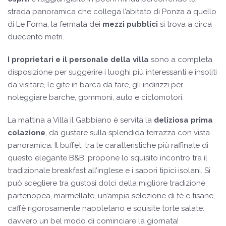
strada panoramica che collega l’abitato di Ponza a quello
di Le Forna; la fermata dei
mezzi pubblici
si trova a circa
duecento metri.
I proprietari e il personale della villa
sono a completa
disposizione per suggerire i luoghi più interessanti e insoliti
da visitare, le gite in barca da fare, gli indirizzi per
noleggiare barche, gommoni, auto e ciclomotori.
La mattina a Villa il Gabbiano è servita la
deliziosa prima
colazione
, da gustare sulla splendida terrazza con vista
panoramica. Il buffet, tra le caratteristiche più raffinate di
questo elegante B&B, propone lo squisito incontro tra il
tradizionale breakfast all’inglese e i sapori tipici isolani. Si
può scegliere tra gustosi dolci della migliore tradizione
partenopea, marmellate, un’ampia selezione di tè e tisane,
caffè rigorosamente napoletano e squisite torte salate:
davvero un bel modo di cominciare la giornata!