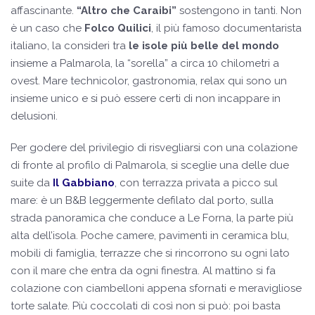
affascinante.
“Altro che Caraibi”
sostengono in tanti. Non
è un caso che
Folco Quilici
, il più famoso documentarista
italiano, la consideri tra
le isole più belle del mondo
insieme a Palmarola, la “sorella” a circa 10 chilometri a
ovest. Mare technicolor, gastronomia, relax qui sono un
insieme unico e si può essere certi di non incappare in
delusioni.
Per godere del privilegio di risvegliarsi con una colazione
di fronte al profilo di Palmarola, si sceglie una delle due
suite da
Il Gabbiano
, con terrazza privata a picco sul
mare: è un B&B leggermente defilato dal porto, sulla
strada panoramica che conduce a Le Forna, la parte più
alta dell’isola. Poche camere, pavimenti in ceramica blu,
mobili di famiglia, terrazze che si rincorrono su ogni lato
con il mare che entra da ogni finestra. Al mattino si fa
colazione con ciambelloni appena sfornati e meravigliose
torte salate. Più coccolati di così non si può: poi basta