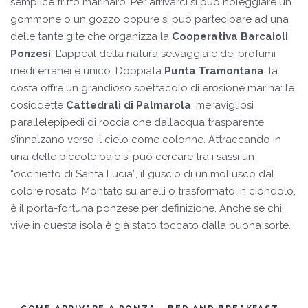
semplice fritto marinaro. Per arrivarci si può noleggiare un
gommone o un gozzo oppure si può partecipare ad una
delle tante gite che organizza la
Cooperativa Barcaioli
Ponzesi
. L’appeal della natura selvaggia e dei profumi
mediterranei è unico. Doppiata
Punta Tramontana
, la
costa offre un grandioso spettacolo di erosione marina: le
cosiddette
Cattedrali di Palmarola
, meravigliosi
parallelepipedi di roccia che dall’acqua trasparente
s’innalzano verso il cielo come colonne. Attraccando in
una delle piccole baie si può cercare tra i sassi un
“occhietto di Santa Lucia”, il guscio di un mollusco dal
colore rosato. Montato su anelli o trasformato in ciondolo,
è il porta-fortuna ponzese per definizione. Anche se chi
vive in questa isola è già stato toccato dalla buona sorte.