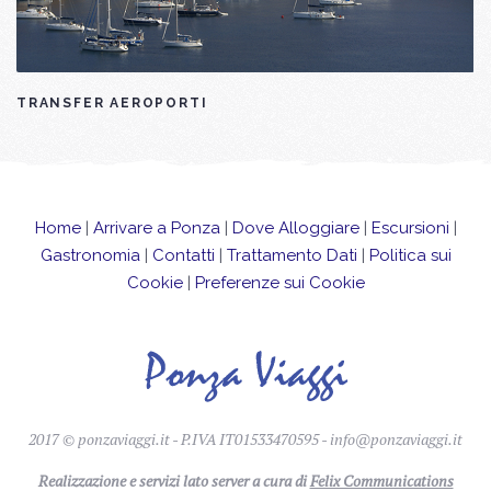
TRANSFER AEROPORTI
Home
|
Arrivare a Ponza
|
Dove Alloggiare
|
Escursioni
|
Gastronomia
|
Contatti
|
Trattamento Dati
|
Politica sui
Cookie
|
Preferenze sui Cookie
2017 © ponzaviaggi.it - P.IVA IT01533470595 -
info@ponzaviaggi.it
Realizzazione e servizi lato server a cura di
Felix Communications