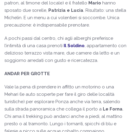
patron, al timone del locale) e il fratello
Mario
hanno
sposato due sorelle,
Patrizia e Lucia
. Risultato: una stella
Michelin. E un menu a cui volentieri si soccombe. Unica
precauzione: è indispensabile prenotare.
A pochi passi dal centro, chi agli alberghi preferisce
l’intimità di una casa prenoti
Il Soldino
, appartamento con
delizioso terrazzo vista mare, due camere da letto e un
soggiorno arredati con gusto e ricercatezza.
ANDAR PER GROTTE
Vale la pena di prendere in affitto un motorino o una
Mehari (le auto scoperte per fare il giro delle località
turistiche) per esplorare Ponza anche via terra, salendo
sulla strada panoramica che collega il porto a
Le Forna
.
Chi ama il trekking può andarci anche a piedi, al mattino
presto o al tramonto. Lungo i tornanti, spicchi di blu e
falesie a picco sulle acque cobalto compaiono