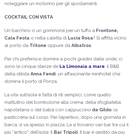
noleggiare un motorino per gli spostamenti.
COCKTAIL CON VISTA
Un barchino o un gommone per un tuffo a
Frontone,
Cala Feola
o nella caletta di
Lucia Rosa
? Si affitta vicino
al porto da
Tritone
oppure da
Albatros
.
Per chi preferisce dormire a pochi gradini dalle onde, ci
sono le cinque stanze de
La Limonaia a mare
, il B&B
della stilista
Anna Fendi
: un affascinante minihotel che
domina il porto di Ponza.
La vita sull’isola è fatta di riti semplici, come quello
mattutino del bombolone alla crema, della sfogliatella
napoletana o del babà con cappuccino
da Gildo
, la
pasticceria sul corso. Per l’aperitivo, dopo una giornata in
barca, si va spesso in piazza. La si trovano vari bar tra cui il
più “antico” dell’isola: Il
Bar Tripoli
. Il bar è gestito da più