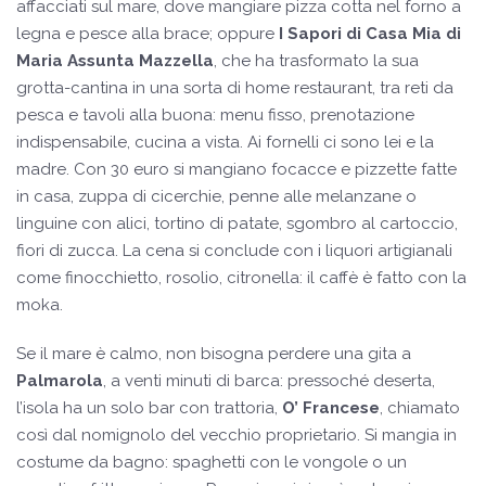
affacciati sul mare, dove mangiare pizza cotta nel forno a
legna e pesce alla brace; oppure
I Sapori di Casa Mia di
Maria Assunta Mazzella
, che ha trasformato la sua
grotta-cantina in una sorta di home restaurant, tra reti da
pesca e tavoli alla buona: menu fisso, prenotazione
indispensabile, cucina a vista. Ai fornelli ci sono lei e la
madre. Con 30 euro si mangiano focacce e pizzette fatte
in casa, zuppa di cicerchie, penne alle melanzane o
linguine con alici, tortino di patate, sgombro al cartoccio,
fiori di zucca. La cena si conclude con i liquori artigianali
come finocchietto, rosolio, citronella: il caffè è fatto con la
moka.
Se il mare è calmo, non bisogna perdere una gita a
Palmarola
, a venti minuti di barca: pressoché deserta,
l’isola ha un solo bar con trattoria,
O’ Francese
, chiamato
così dal nomignolo del vecchio proprietario. Si mangia in
costume da bagno: spaghetti con le vongole o un