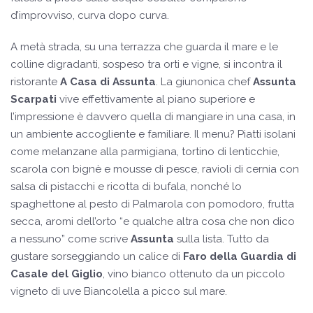
d’improvviso, curva dopo curva.
A metà strada, su una terrazza che guarda il mare e le
colline digradanti, sospeso tra orti e vigne, si incontra il
ristorante
A Casa di Assunta
. La giunonica chef
Assunta
Scarpati
vive effettivamente al piano superiore e
l’impressione è davvero quella di mangiare in una casa, in
un ambiente accogliente e familiare. Il menu? Piatti isolani
come melanzane alla parmigiana, tortino di lenticchie,
scarola con bignè e mousse di pesce, ravioli di cernia con
salsa di pistacchi e ricotta di bufala, nonché lo
spaghettone al pesto di Palmarola con pomodoro, frutta
secca, aromi dell’orto “e qualche altra cosa che non dico
a nessuno” come scrive
Assunta
sulla lista. Tutto da
gustare sorseggiando un calice di
Faro della Guardia di
Casale del Giglio
, vino bianco ottenuto da un piccolo
vigneto di uve Biancolella a picco sul mare.