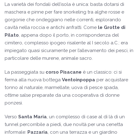
La varietà dei fondali dell’isola è unica: basta dotarsi di
maschera e pinne per fare snorkeling tra alghe rosse e
gorgonie che ondeggiano nelle correnti, esplorando
cavità nella roccia e antichi anfratti. Come
le Grotte di
Pilato
, appena dopo il porto, in corrispondenza del
cimitero, complesso ipogeo risalente al I secolo a.C.: era
impiegato quasi sicuramente per l’allevamento dei pesci, in
particolare delle murene, animale sacro.
La passeggiata su
corso Pisacane
è un classico: ci si
ferma alla nuova bottega
Ventoinpoppa
per acquistare
tonno al naturale, marmellate, uova di pesce spada,
ottime salse preparate da una cooperativa di donne
ponzesi.
Verso
Santa Maria
, un complesso di case al di là di un
tunnel percorribile a piedi, due novità per una cenetta
informale:
Pazzaria
, con una terrazza e un giardino