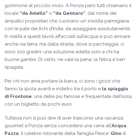
gommone al piccolo molo. A Ponza però tutti chiamano il
locale
“da Aniello”
o
“da Gennaro”
, dal nome dei
simpatici proprietari che cucinano un’ insolita parmigiana
con le pale dei fichi d’India: da assaggiare assolutamente.
In realtà a questi tavoli affacciati sull’acqua si può arrivare
anche via terra, ma dalla strada, dove si parcheggia, ci
sono 200 gradini: una soluzione adatta solo a chi ha
buone gambe. Di certo, ne vale la pena: la fatica è ben
ripagata.
Per chi non ama portare la barca, ci sono i gozzi che
fanno la spola avanti e indietro tra il porto e
la spiaggia
di Frontone
, una delle più famose e frequentate dell’isola,
con un biglietto da pochi euro.
Tuttavia non si può dire di aver trascorso una vacanza
gourmet a Ponza senza concedersi una cena all’
Acqua
Pazza
, il celebre ristorante della famiglia Pesce:
Gino
(il