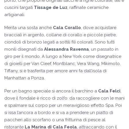
porto, che propone originali sacche a righe colorate, teli e
cuscini targati
Tissage de Luz
, raffinate ceramiche
artigianali.
Merita una sosta anche
Cala Corallo
, dove acquistare
bracciali in argento, collane di corallo e piccole pietre,
ciondoli di bronzo legati a sottili fili colorati. Sono tutti
monili disegnati da
Alessandra Ravenna
, un passato in
giro per il mondo. A lungo a New York come disegnatrice
di gioielli per Van Cleef, Montblanc, Vera Wang, Mikimoto,
Tiffany, si è trasferita per amore anni fa dall’isola di
Manhattan a Ponza.
Per un bagno speciale si ancora il barchino a
Cala Felci
,
dove il fondale è ricco di zolfo: da raccogliere con le mani
e spalmare sul corpo per un meraviglioso effetto Spa. Poi
si issa l’ancora a bordo e si va a prendere un piatto di
paccheri allo scorfano o una fritturina di pesce al
ristorante
La Marina di Cala Feola
, attraccando con il