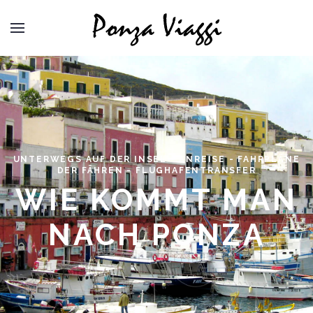
UNTERWEGS AUF DER INSEL - ANREISE - FAHRPLÄNE
DER FÄHREN - FLUGHAFENTRANSFER
WIE KOMMT MAN
NACH PONZA